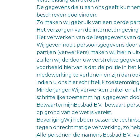
De gegevens die u aan ons geeft kunnen w
beschreven doeleinden.
Zo maken wij gebruik van een derde parti
Het verzorgen van de internetomgeving
Het verwerken van de lesgegevens van d
Wij geven nooit persoonsgegevens door
partijen (verwerkers) maken wij hierin 
zullen wij de door uw verstrekte gegevens
voorbeeld hiervan is dat de politie in he
medewerking te verlenen en zijn dan oo
indien u ons hier schriftelijk toestemming
MinderjarigenWij verwerken enkel en all
schriftelijke toestemming is gegeven doo
BewaartermijnBosbad B.V. bewaart persoo
op grond van de wet is vereist.
BeveiligingWij hebben passende techni
tegen onrechtmatige verwerking, zo he
Alle personen die namens Bosbad B.V. 