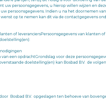
t uw persoonsgegevens, u hierop willen wijzen en deze 
 uw persoonsgegevens. Indien u na het doornemen van on
s wenst op te nemen kan dit via de contactgegevens on
anten of leveranciersPersoonsgegevens van klanten of 
elstelling(en):
tnodigingen
n van een opdrachtGrondslag voor deze persoonsgegeven
enstaande doelstelling(en) kan Bosbad B.V. de volge
door Bosbad B.V. opgeslagen ten behoeve van boveng