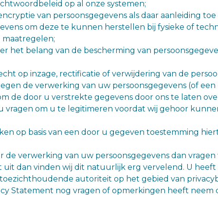
htwoordbeleid op al onze systemen;
cryptie van persoonsgegevens als daar aanleiding toe i
ens om deze te kunnen herstellen bij fysieke of techn
 maatregelen;
er het belang van de bescherming van persoonsgegeve
t op inzage, rectificatie of verwijdering van de pers
gen de verwerking van uw persoonsgegevens (of een de
om de door u verstrekte gegevens door ons te laten ove
n u vragen om u te legitimeren voordat wij gehoor ku
n op basis van een door u gegeven toestemming hiertoe
 de verwerking van uw persoonsgegevens dan vragen wi
t dan vinden wij dit natuurlijk erg vervelend. U heeft al
e toezichthoudende autoriteit op het gebied van privac
ivacy Statement nog vragen of opmerkingen heeft neem 