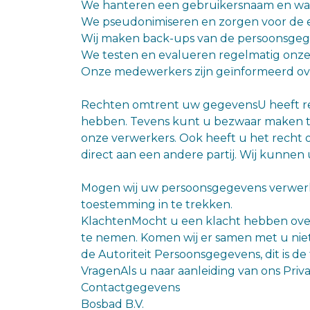
We hanteren een gebruikersnaam en wac
We pseudonimiseren en zorgen voor de en
Wij maken back-ups van de persoonsgegev
We testen en evalueren regelmatig onze
Onze medewerkers zijn geïnformeerd ov
Rechten omtrent uw gegevensU heeft rech
hebben. Tevens kunt u bezwaar maken te
onze verwerkers. Ook heeft u het recht 
direct aan een andere partij. Wij kunne
Mogen wij uw persoonsgegevens verwerke
toestemming in te trekken.
KlachtenMocht u een klacht hebben over
te nemen. Komen wij er samen met u niet ui
de Autoriteit Persoonsgegevens, dit is d
VragenAls u naar aanleiding van ons Pr
Contactgegevens
Bosbad B.V.