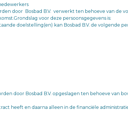
 medewerkers
en door Bosbad B.V. verwerkt ten behoeve van de vol
komst.Grondslag voor deze persoonsgegevens is:
aande doelstelling(en) kan Bosbad B.V. de volgende p
den door Bosbad B.V. opgeslagen ten behoeve van b
t heeft en daarna alleen in de financiële administratie