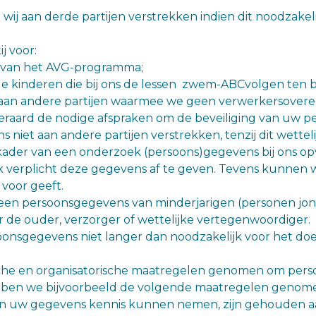
ij aan derde partijen verstrekken indien dit noodzakeli
j voor:
 van het AVG-programma;
e kinderen die bij ons de lessen zwem-ABCvolgen ten b
 aan andere partijen waarmee we geen verwerkersover
uiteraard de nodige afspraken om de beveiliging van uw
 niet aan andere partijen verstrekken, tenzij dit wetteli
t kader van een onderzoek (persoons)gegevens bij ons opv
k verplicht deze gegevens af te geven. Tevens kunnen
 voor geeft.
een persoonsgegevens van minderjarigen (personen jong
r de ouder, verzorger of wettelijke vertegenwoordiger.
nsgegevens niet langer dan noodzakelijk voor het doel
sche en organisatorische maatregelen genomen om per
bben we bijvoorbeeld de volgende maatregelen genom
van uw gegevens kennis kunnen nemen, zijn gehouden 