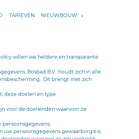
D
TARIEVEN
NIEUWBOUW
licy willen we heldere en transparante
egevens. Bosbad B.V. houdt zich in alle
ensbescherming. Dit brengt met zich
, deze doelen en type
jn voor de doeleinden waarvoor ze
w persoonsgegevens;
an uw persoonsgegevens gewaarborgd is;
 doeleinden waarvoor ze zijn verstrekt;