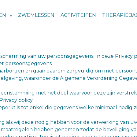
EN
ZWEMLESSEN
ACTIVITEITEN
THERAPIEBA
scherming van uw persoonsgegevens. In deze Privacy po
et persoonsgegevens.
waarborgen en gaan daarom zorgvuldig om met persoonsg
regelgeving, waaronder de Algemene Verordening Gegev
enstemming met het doel waarvoor deze zijn verstrekt
rivacy policy;
rkt is tot enkel die gegevens welke minimaal nodig zi
g als wij deze nodig hebben voor de verwerking van u
e maatregelen hebben genomen zodat de beveiliging v
re partijen, tenzij dit nodig is voor uitvoering van de